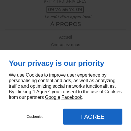
97114
TROIS-RIVIÈRES
09 74 56 74 09
À PROPOS
Accueil
Contactez-nous
Mentions légales
Plan du site
Your privacy is our priority
We use Cookies to improve user experience by
SUIVEZ-NOUS
personalising content and ads, as well as analyzing
traffic and optimizing social networks functionalities.
By clicking "I Agree" you consent to the use of Cookies
from our partners
Google
Facebook
.
I AGREE
Customize
CONTACT
Agence web
MENU
APPEL
PLAN